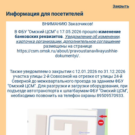
Закрыть
Информация для посетителей
ВНИМАНИЮ Заказчиков!
г. Омск, ул. Северная 24-я, д. 117А
В ФБУ "Омский ЦСМ" с 17.05.2026 прошло
изменение
+7 (3812) 68-07-99
+7 (3812) 68-22-28
банковских реквизитов
.
Уведомление об изменении,
карточка организации
,
дополнительное соглашение
+7 (3812) 68-38-51
info@ocsm.omsk.ru
размещены на странице
https://csm.omsk.ru/about/pravoustanavlivayushhie-
Мы в мессенджере MAX
dokumentyi/
.
Также уведомляем о закрытии с 12.01.2026 по 31.12.2026
Личный кабинет
Электронная очередь
участка улицы 2-й Совхозной на отрезке от улицы 24-й
Северной до межквартального проезда за зданием ФБУ
"Омский ЦСМ". Для разгрузки и загрузки оборудования, при
Онлайн заявка на поверку
подъезде автотранспорта к шлагбаумам ФБУ "Омский ЦСМ",
необходимо позвонить на телефон охраны 89509570933.
СТАТУС ЗАКАЗА
Поверка счетчиков. Как