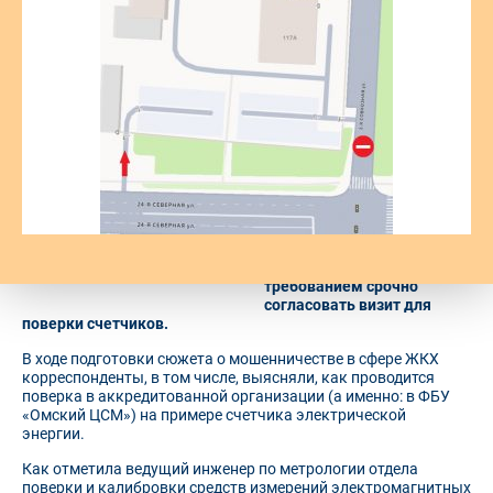
не стать жертвами
мошенников?
В Омском ЦСМ побывала
съемочная группа 12
канала. В редакцию
телеканала обратился
омич, которому на
городской телефон
поступил звонок от
псевдометрологов с
требованием срочно
согласовать визит для
поверки счетчиков.
В ходе подготовки сюжета о мошенничестве в сфере ЖКХ
корреспонденты, в том числе, выясняли, как проводится
поверка в аккредитованной организации (а именно: в ФБУ
«Омский ЦСМ») на примере счетчика электрической
энергии.
Как отметила ведущий инженер по метрологии отдела
поверки и калибровки средств измерений электромагнитных