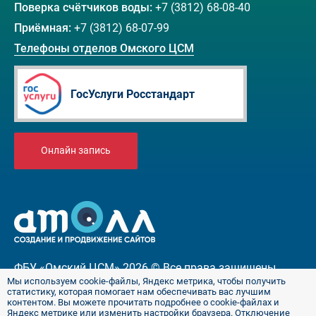
Поверка счётчиков воды:
+7 (3812) 68-08-40
Приёмная:
+7 (3812) 68-07-99
Телефоны отделов Омского ЦСМ
ГосУслуги Росстандарт
Онлайн запись
ФБУ «Омский ЦСМ» 2026 © Все права защищены
Мы используем cookie-файлы, Яндекс метрика, чтобы получить
Соответствует ПП № 2560 от 31.12.2022
статистику, которая помогает нам обеспечивать вас лучшим
контентом. Вы можете прочитать подробнее о cookie-файлах и
Политика в отношении обработки персональных
Яндекс метрике или изменить настройки браузера. Отключение