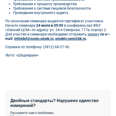
Требования к процессу производства.
Требования к системе пищевой безопасности.
Проведение внутреннего аудита.
По окончании семинара выдается сертификат участника.
Начало семинара
24 июля в 09:00
в конференц-зал ФБУ
«Омский ЦСМ» по адресу: ул. 24-я Северная, 117а, корпус 2.
Для участия в семинаре необходимо отправить
заявку
по
e
—
mail
:
infotdel
@
ocsm
.
omsk
.
ru
,
omskiy
.
csm
@
bk
.
ru
.
Справки по телефону: (3812) 68-27-36.
Фото: «Шедеврум»
Двойные стандарты? Нарушено единство
измерений?
Расскажите нам о проблемах