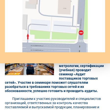
минимум рисков. Что
нужно для успешного
аудита поставщиков
торговых сетей?
24 июля ФБУ «Омский
ЦСМ»
совместно с
Уральским филиалом
Академии стандартизации,
метрологии, сертификации
(учебная) проводит
семинар «Аудит
поставщиков торговых
сетей». Участие в семинаре поможет слушателям
разобраться в требованиях торговых сетей и их
обоснованности, успешно готовить и проводить аудиты.
Приглашаем к участию руководителей и специалистов
организаций, ответственных за контроль качества
поставляемой и выпускаемой продукции, планирование и