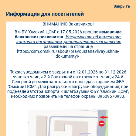
Закрыть
Информация для посетителей
ВНИМАНИЮ Заказчиков!
г. Омск, ул. Северная 24-я, д. 117А
В ФБУ "Омский ЦСМ" с 17.05.2026 прошло
изменение
+7 (3812) 68-07-99
+7 (3812) 68-22-28
банковских реквизитов
.
Уведомление об изменении,
карточка организации
,
дополнительное соглашение
+7 (3812) 68-38-51
info@ocsm.omsk.ru
размещены на странице
https://csm.omsk.ru/about/pravoustanavlivayushhie-
Мы в мессенджере MAX
dokumentyi/
.
Также уведомляем о закрытии с 12.01.2026 по 31.12.2026
Личный кабинет
Электронная очередь
участка улицы 2-й Совхозной на отрезке от улицы 24-й
Северной до межквартального проезда за зданием ФБУ
"Омский ЦСМ". Для разгрузки и загрузки оборудования, при
Онлайн заявка на поверку
подъезде автотранспорта к шлагбаумам ФБУ "Омский ЦСМ",
необходимо позвонить на телефон охраны 89509570933.
СТАТУС ЗАКАЗА
Стабильное качество и